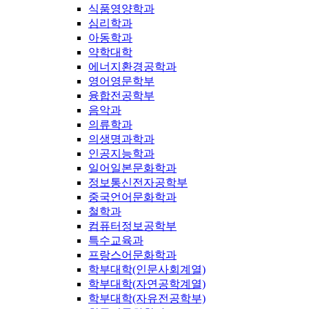
식품영양학과
심리학과
아동학과
약학대학
에너지환경공학과
영어영문학부
융합전공학부
음악과
의류학과
의생명과학과
인공지능학과
일어일본문화학과
정보통신전자공학부
중국언어문화학과
철학과
컴퓨터정보공학부
특수교육과
프랑스어문화학과
학부대학(인문사회계열)
학부대학(자연공학계열)
학부대학(자유전공학부)