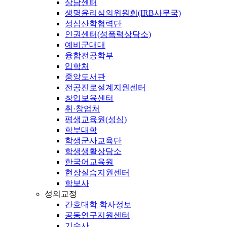
상담센터
생명윤리심의위원회(IRB사무국)
성심산학협력단
인권센터(성폭력상담소)
예비군대대
융합전공학부
입학처
중앙도서관
전공진로설계지원센터
창업보육센터
취·창업처
평생교육원(성심)
학부대학
학생군사교육단
학생생활상담소
한국어교육원
현장실습지원센터
학보사
성의교정
간호대학 학사정보
공동연구지원센터
기숙사