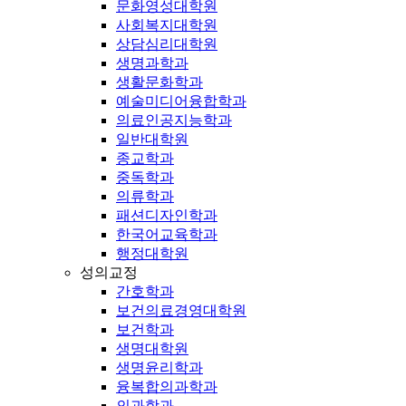
문화영성대학원
사회복지대학원
상담심리대학원
생명과학과
생활문화학과
예술미디어융합학과
의료인공지능학과
일반대학원
종교학과
중독학과
의류학과
패션디자인학과
한국어교육학과
행정대학원
성의교정
간호학과
보건의료경영대학원
보건학과
생명대학원
생명윤리학과
융복합의과학과
의과학과