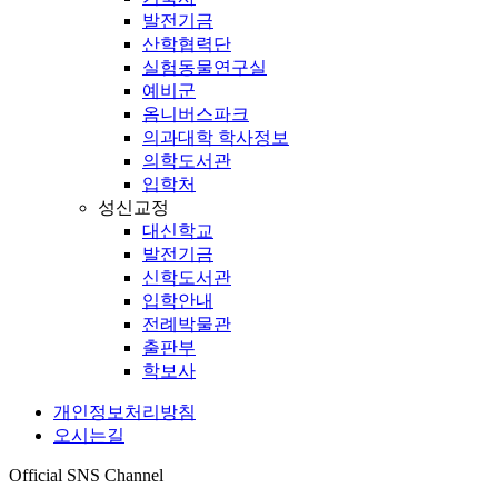
발전기금
산학협력단
실험동물연구실
예비군
옴니버스파크
의과대학 학사정보
의학도서관
입학처
성신교정
대신학교
발전기금
신학도서관
입학안내
전례박물관
출판부
학보사
개인정보처리방침
오시는길
Official SNS Channel