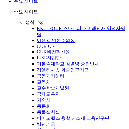
주요 사이트
주요 사이트
성심교정
BK21 FOUR 스마트파마 미래인재 양성사업
팀
이원길 인본주의상
CUK ON
CUK비전혁신원
RISE사업단
가톨릭대학교 감염병 종합안내
강엘리사벳 학술연구기금
공동기기센터
교목처
교수학습개발원
국제교류처
기숙사
동문회
동물실험실
바이오헬스 융합 신소재 교육연구단
발전기금