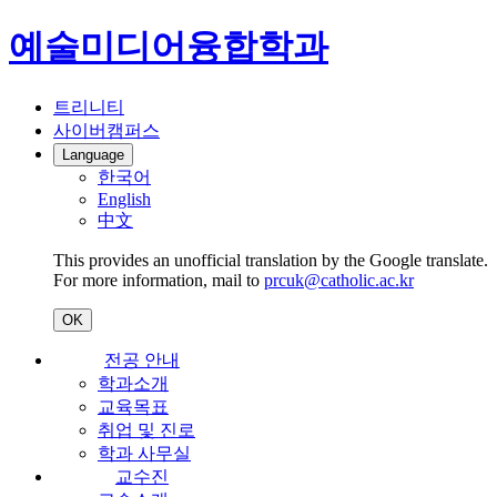
예술미디어융합학과
트리니티
사이버캠퍼스
Language
한국어
English
中文
This provides an unofficial translation by the Google translate.
For more information, mail to
prcuk@catholic.ac.kr
OK
전공 안내
학과소개
교육목표
취업 및 진로
학과 사무실
교수진