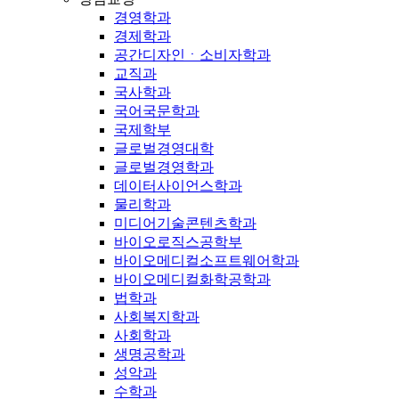
경영학과
경제학과
공간디자인ㆍ소비자학과
교직과
국사학과
국어국문학과
국제학부
글로벌경영대학
글로벌경영학과
데이터사이언스학과
물리학과
미디어기술콘텐츠학과
바이오로직스공학부
바이오메디컬소프트웨어학과
바이오메디컬화학공학과
법학과
사회복지학과
사회학과
생명공학과
성악과
수학과