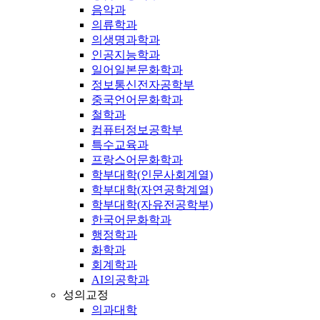
음악과
의류학과
의생명과학과
인공지능학과
일어일본문화학과
정보통신전자공학부
중국언어문화학과
철학과
컴퓨터정보공학부
특수교육과
프랑스어문화학과
학부대학(인문사회계열)
학부대학(자연공학계열)
학부대학(자유전공학부)
한국어문화학과
행정학과
화학과
회계학과
AI의공학과
성의교정
의과대학