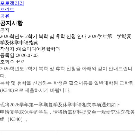
포토갤러리
프린트
공유
공지사항
공지
2026학년도 2학기 복학 및 휴학 신청 안내 2026学年第二学期复
学及休学申请指南
작성자 :
예술미디어융합학과
등록일 :
2026.07.03
조회수 :
697
2026학년도 2학기 복학 및 휴학 신청을 아래와 같이 안내드립니
다.
복학 및 휴학을 신청하는 학생은 필요서류를 일반대학원 교학팀
(K340)으로 제출하시기 바랍니다.
现将2026学年第一学期复学及休学申请相关事项通知如下
申请复学或休学的学生，请将所需材料提交至一般研究生院教务
组（K340）。