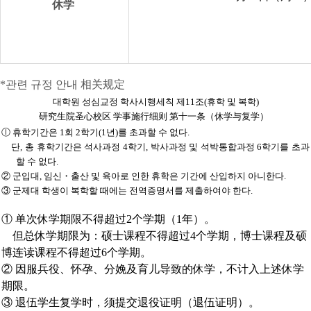
休学
*관련 규정 안내 相关规定
대학원 성심교정 학사시행세칙 제11조(휴학 및 복학)
研究生院圣心校区 学事施行细则 第十一条（休学与复学）
ⓛ 휴학기간은 1회 2학기(1년)를 초과할 수 없다.
단, 총 휴학기간은 석사과정 4학기, 박사과정 및 석박통합과정 6학기를 초과
할 수 없다.
② 군입대, 임신・출산 및 육아로 인한 휴학은 기간에 산입하지 아니한다.
③ 군제대 학생이 복학할 때에는 전역증명서를 제출하여야 한다.
① 单次休学期限不得超过2个学期（1年）。
但总休学期限为：硕士课程不得超过4个学期，博士课程及硕
博连读课程不得超过6个学期。
② 因服兵役、怀孕、分娩及育儿导致的休学，不计入上述休学
期限。
③ 退伍学生复学时，须提交退役证明（退伍证明）。