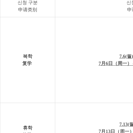
신청 구분
신
申请类别
申
복학
7.6(월
复学
7月6日（周一）
7.13(
휴학
7月13日（周一