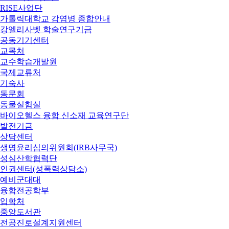
RISE사업단
가톨릭대학교 감염병 종합안내
강엘리사벳 학술연구기금
공동기기센터
교목처
교수학습개발원
국제교류처
기숙사
동문회
동물실험실
바이오헬스 융합 신소재 교육연구단
발전기금
상담센터
생명윤리심의위원회(IRB사무국)
성심산학협력단
인권센터(성폭력상담소)
예비군대대
융합전공학부
입학처
중앙도서관
전공진로설계지원센터