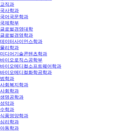
교직과
국사학과
국어국문학과
국제학부
글로벌경영대학
글로벌경영학과
데이터사이언스학과
물리학과
미디어기술콘텐츠학과
바이오로직스공학부
바이오메디컬소프트웨어학과
바이오메디컬화학공학과
법학과
사회복지학과
사회학과
생명공학과
성악과
수학과
식품영양학과
심리학과
아동학과