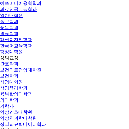
예술미디어융합학과
의료인공지능학과
일반대학원
종교학과
중독학과
의류학과
패션디자인학과
한국어교육학과
행정대학원
성의교정
간호학과
보건의료경영대학원
보건학과
생명대학원
생명윤리학과
융복합의과학과
의과학과
의학과
임상간호대학원
임상치과학대학원
정밀의료빅데이터학과