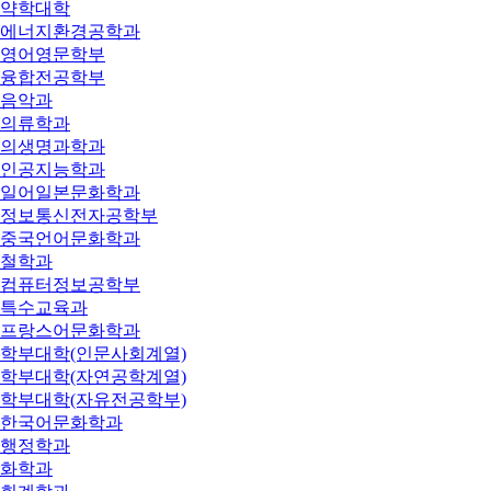
약학대학
에너지환경공학과
영어영문학부
융합전공학부
음악과
의류학과
의생명과학과
인공지능학과
일어일본문화학과
정보통신전자공학부
중국언어문화학과
철학과
컴퓨터정보공학부
특수교육과
프랑스어문화학과
학부대학(인문사회계열)
학부대학(자연공학계열)
학부대학(자유전공학부)
한국어문화학과
행정학과
화학과