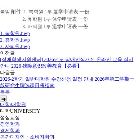
붙임 附件 1. 복학원 1부 复学申请表 一份
2. 휴학원 1부 休学申请表 一份
3. 자퇴원 1부 退学申请表 一份
1. 복학원.hwp
2. 휴학원.hwp
3. 자퇴원.hwp
이전글
[장애학생지원센터] 2026년도 장애인식개선 온라인 교육 실시
안내 2026 残障意识改善教育【必看】
다음글
2026-2학기 일반대학원 수강신청 일정 안내 2026年第二学期一
般研究生院选课日程指南
목록
top
대학/대학원
대학
UNIVERSITY
성심교정
경영학과
경제학과
공간디자인ㆍ소비자학과