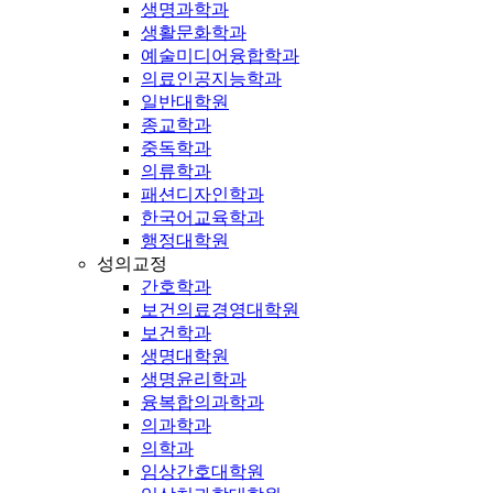
생명과학과
생활문화학과
예술미디어융합학과
의료인공지능학과
일반대학원
종교학과
중독학과
의류학과
패션디자인학과
한국어교육학과
행정대학원
성의교정
간호학과
보건의료경영대학원
보건학과
생명대학원
생명윤리학과
융복합의과학과
의과학과
의학과
임상간호대학원