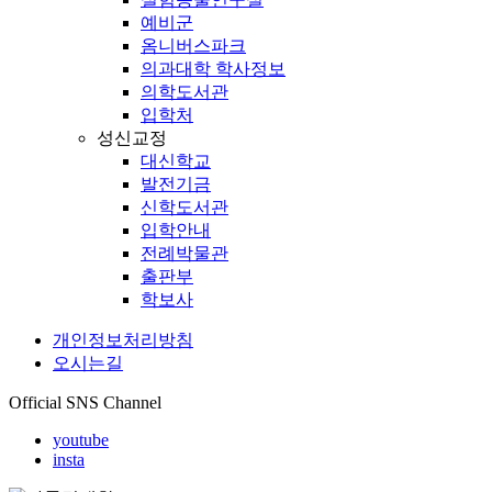
예비군
옴니버스파크
의과대학 학사정보
의학도서관
입학처
성신교정
대신학교
발전기금
신학도서관
입학안내
전례박물관
출판부
학보사
개인정보처리방침
오시는길
Official SNS Channel
youtube
insta