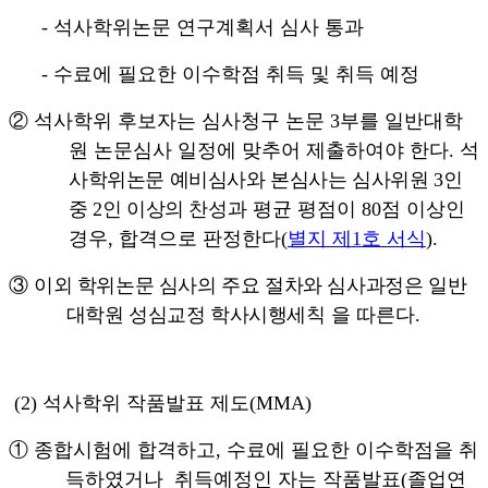
-
석사학위논문 연구계획서 심사 통과
-
수료에 필요한 이수학점 취득 및 취득 예정
②
석사학위 후보자는 심사청구 논문
3
부를 일반대학
원 논문심사 일정에 맞추어 제출하여야 한다
.
석
사학위논문 예비심사와 본심사는 심사위원 3인
중 2인 이상의
찬성과 평균 평점이
80
점 이상인
경우
,
합격으로 판정한다
(
별지 제
1
호 서식
).
③
이외 학위논문 심사의 주요 절차와 심사과정은 일반
대학원 성심교정 학사시행세칙
을 따른다
.
(2)
석사학위 작품발표 제도
(MMA)
①
종합시험에 합격하고
,
수료에 필요한 이수학점을 취
득하였거나 취득예정인 자는 작품발표
(
졸업연