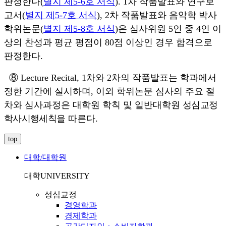
판정한다
(
별지 제
5-6
호 서식
). 1
차 작품발표와 연구보
고서
(
별지 제
5-7
호 서식
), 2
차 작품발표와 음악학 박사
학위논문
(
별지 제
5-8
호 서식
)
은 심사위원
5
인 중
4
인 이
상의 찬성과 평균 평점이
80
점 이상인 경우 합격으로
판정한다
.
⑧ Lecture Recital, 1
차와
2
차의 작품발표는 학과에서
정한 기간에 실시하며
,
이외 학위논문 심사의 주요 절
차와 심사과정은 대학원 학칙 및 일반대학원
성심교정
학사시행세칙
을 따른다
.
top
대학/대학원
대학
UNIVERSITY
성심교정
경영학과
경제학과