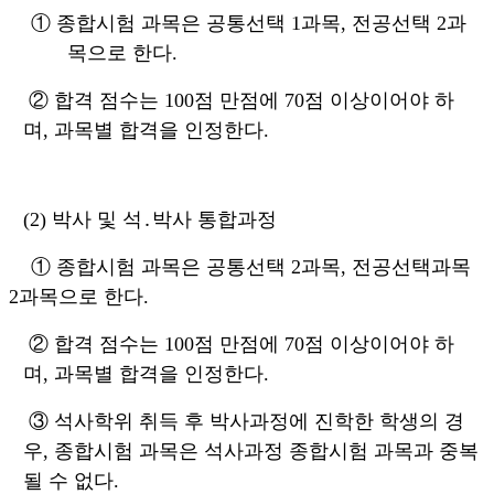
①
종합시험 과목은 공통선택
1
과목
,
전공선택
2
과
목으로 한다
.
②
합격 점수는
100
점 만점에
70
점 이상이어야 하
며
,
과목별 합격을 인정한다
.
(2)
박사 및 석
․
박사 통합과정
①
종합시험 과목은 공통선택
2
과목
,
전공선택과목
2
과목으로 한다
.
②
합격 점수는
100
점 만점에
70
점 이상이어야 하
며
,
과목별 합격을 인정한다
.
③
석사학위 취득 후 박사과정에 진학한 학생의 경
우
,
종합시험 과목은 석사과정 종합시험 과목과 중복
될 수 없다
.