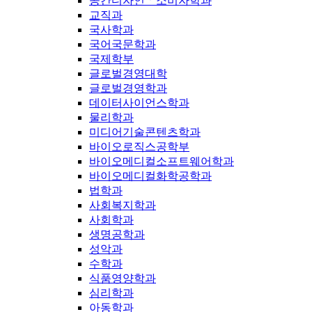
공간디자인ㆍ소비자학과
교직과
국사학과
국어국문학과
국제학부
글로벌경영대학
글로벌경영학과
데이터사이언스학과
물리학과
미디어기술콘텐츠학과
바이오로직스공학부
바이오메디컬소프트웨어학과
바이오메디컬화학공학과
법학과
사회복지학과
사회학과
생명공학과
성악과
수학과
식품영양학과
심리학과
아동학과