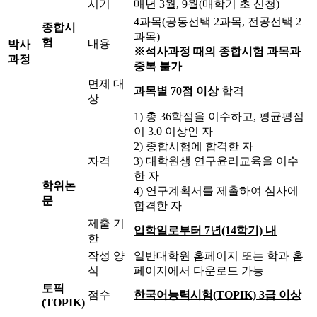
시기
매년 3월, 9월(매학기 초 신청)
4과목(공동선택 2과목, 전공선택 2
종합시
과목)
험
내용
박사
※석사과정 때의 종합시험 과목과
과정
중복 불가
면제 대
과목별 70점 이상
합격
상
1) 총 36학점을 이수하고, 평균평점
이 3.0 이상인 자
2) 종합시험에 합격한 자
자격
3) 대학원생 연구윤리교육을 이수
한 자
학위논
4) 연구계획서를 제출하여 심사에
문
합격한 자
제출 기
입학일로부터 7년(14학기) 내
한
작성 양
일반대학원 홈페이지 또는 학과 홈
식
페이지에서 다운로드 가능
토픽
점수
한국어능력시험(TOPIK) 3급 이상
(TOPIK)