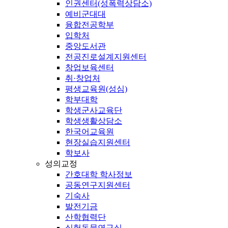
인권센터(성폭력상담소)
예비군대대
융합전공학부
입학처
중앙도서관
전공진로설계지원센터
창업보육센터
취·창업처
평생교육원(성심)
학부대학
학생군사교육단
학생생활상담소
한국어교육원
현장실습지원센터
학보사
성의교정
간호대학 학사정보
공동연구지원센터
기숙사
발전기금
산학협력단
실험동물연구실