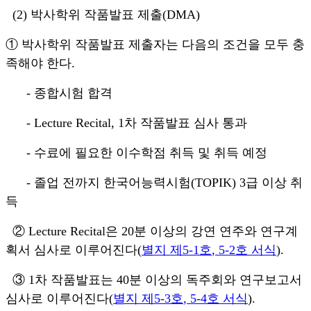
(2)
박사학위 작품발표 제출
(DMA)
①
박사학위 작품발표 제출자는 다음의 조건을 모두 충
족해야 한다
.
-
종합시험 합격
- Lecture Recital, 1
차 작품발표 심사 통과
-
수료에 필요한 이수학점 취득 및 취득 예정
-
졸업 전까지 한국어능력시험
(TOPIK) 3
급 이상 취
득
② Lecture Recital
은
20
분 이상의 강연 연주와 연구계
획서 심사로 이루어진다
(
별지 제
5-1
호
, 5-2
호 서식
).
③ 1
차 작품발표는
40
분 이상의 독주회와 연구보고서
심사로 이루어진다
(
별지 제
5-3
호
, 5-4
호 서식
).