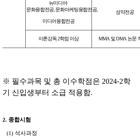
뉴미디어
·
문화융합전공, 문화마케팅융합전공,
성악전공
미디어융합전공
이론강독 2학점 이상
MMA 및 DMA
논문 
※
필수과목 및 총 이수학점은
2024-2
학
기 신입생부터 소급 적용함
.
2.
종합시험
(1)
석사과정