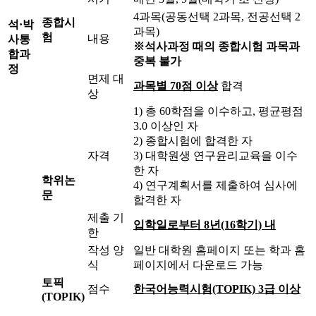
4과목(공동선택 2과목, 전공선택 2
종합시
석·박
과목)
험
내용
사통
※석사과정 때의 종합시험 과목과
합과
중복 불가
정
면제 대
과목별 70점 이상
합격
상
1) 총 60학점을 이수하고, 평균평점
3.0 이상인 자
2) 종합시험에 합격한 자
자격
3) 대학원생 연구윤리교육을 이수
한 자
학위논
4) 연구계획서를 제출하여 심사에
문
합격한 자
제출 기
입학일로부터 8년(16학기) 내
한
작성 양
일반 대학원 홈페이지 또는 학과 홈
식
페이지에서 다운로드 가능
토픽
점수
한국어능력시험(TOPIK) 3급 이상
(TOPIK)