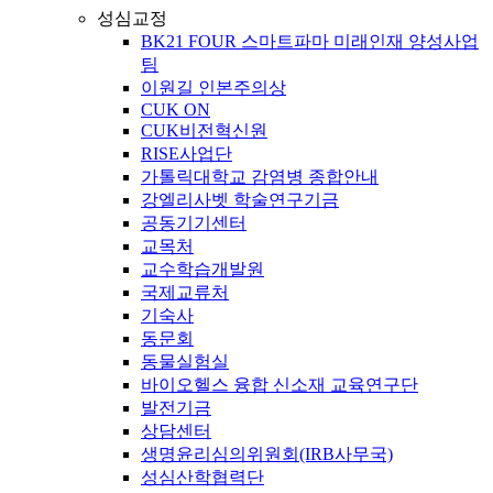
성심교정
BK21 FOUR 스마트파마 미래인재 양성사업
팀
이원길 인본주의상
CUK ON
CUK비전혁신원
RISE사업단
가톨릭대학교 감염병 종합안내
강엘리사벳 학술연구기금
공동기기센터
교목처
교수학습개발원
국제교류처
기숙사
동문회
동물실험실
바이오헬스 융합 신소재 교육연구단
발전기금
상담센터
생명윤리심의위원회(IRB사무국)
성심산학협력단