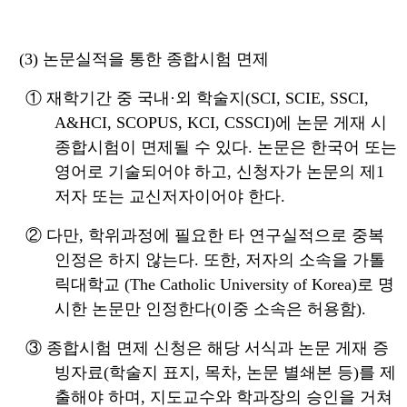
(3)
논문실적을 통한 종합시험 면제
①
재학기간 중 국내
·
외 학술지
(SCI, SCIE, SSCI,
A&HCI, SCOPUS, KCI, CSSCI)
에 논문 게재 시
종합시험이 면제될 수 있다
.
논문은 한국어 또는
영어로 기술되어야 하고
,
신청자가 논문의 제
1
저자 또는 교신저자이어야 한다
.
②
다만
,
학위과정에 필요한 타 연구실적으로 중복
인정은 하지 않는다
.
또한
,
저자의 소속을 가톨
릭대학교
(The Catholic University of Korea)
로 명
시한 논문만 인정한다
(
이중 소속은 허용함
).
③
종합시험 면제 신청은 해당 서식과 논문 게재 증
빙자료
(
학술지 표지, 목차
,
논문 별쇄본 등
)
를 제
출해야 하며
,
지도교수와 학과장의 승인을 거쳐