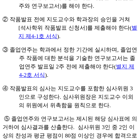
주와 연구보고서
)
를 해야 한다
.
②
작품발표 전에 지도교수와 학과장의 승인을 거쳐
[
석사학위 작품발표 신청서
]
를 제출해야 한다
(
별
지 제
4-1
호 서식
).
③
졸업연주는 학과에서 정한 기간에 실시하며
,
졸업연
주 작품에 대한 분석을 기술한 연구보고서는 졸
업연주 발표일
2
주 전에 제출해야 한다
(
별지 제
4-2
호 서식
).
④
작품발표의 심사는 지도교수를 포함한 심사위원
3
인으로 구성한다
.
심사위원장은 지도교수 이외
의 위원에서 위촉함을 원칙으로 한다
.
⑤
졸업연주와 연구보고서는 제시된 해당 심사표에 의
거하여 심사결과를 산출한다
.
심사위원
3
인 중
2
인 이
상의 찬성과 평균 평점이
80
점 이상인 경우에 합격으로