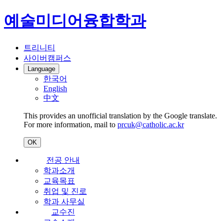
예술미디어융합학과
트리니티
사이버캠퍼스
Language
한국어
English
中文
This provides an unofficial translation by the Google translate.
For more information, mail to
prcuk@catholic.ac.kr
OK
전공 안내
학과소개
교육목표
취업 및 진로
학과 사무실
교수진