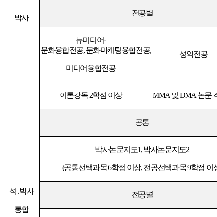
전공별
박사
뉴미디어
·
문화융합전공, 문화마케팅융합전공,
성악전공
미디어융합전공
이론강독 2학점 이상
MMA 및 DMA
논문 
공통
박사논문지도1, 박사논문지도2
(공통선택과목 6학점 이상, 전공선택과목 9학점 이상
석․박사
전공별
통합