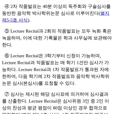
④ 2
차 작품발표는
40
분 이상의 독주회와 구술심사를
동반한 음악학 박사학위논문 심사로 이루어진다
(
별지
제
5-5
호 서식
).
⑤ Lecture Recital
과
2
회의 작품발표는 모두 녹화 혹은
녹음하며
,
이에 대한 기록물은 학과 사무실에 보관해야
한다
.
⑥ Lecture Recital
은
3
학기부터 신청이 가능하며
,
Lecture Recital
과 작품발표는 매 학기 1건만 심사가 가
능하다
. Lecture Recital
과
1
차 작품발표가 통과된 자에
한하여
,
다음 학기에
2
차 작품발표와 음악학 박사학위
논문 심사
(
본심사
)
를 요청할 수 있다
.
⑦
심사는 제시된 해당 심사표에 의거하여 심사결과
를 산출한다
. Lecture Recital
은 심사위원
3
인 중
2
인 이
상의 찬성과 평균 평점이
80
점 이상인 경우 합격으로