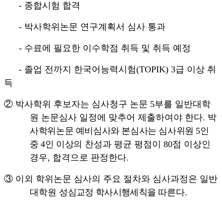
-
종합시험 합격
-
박사학위논문 연구계획서 심사 통과
-
수료에 필요한 이수학점 취득 및 취득 예정
-
졸업 전까지 한국어능력시험
(TOPIK) 3
급 이상 취
득
②
박사학위 후보자는 심사청구 논문
5
부를 일반대학
원 논문심사 일정에 맞추어 제출하여야 한다
.
박
사학위논문 예비심사와 본심사는 심사위원 5인
중 4인 이상의
찬성과 평균 평점이
80
점 이상인
경우
,
합격으로 판정한다
.
③
이외 학위논문 심사의 주요 절차와 심사과정은 일반
대학원
성심교정 학사시행세칙을
따른다
.