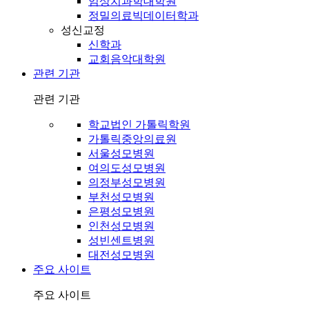
임상치과학대학원
정밀의료빅데이터학과
성신교정
신학과
교회음악대학원
관련 기관
관련 기관
학교법인 가톨릭학원
가톨릭중앙의료원
서울성모병원
여의도성모병원
의정부성모병원
부천성모병원
은평성모병원
인천성모병원
성빈센트병원
대전성모병원
주요 사이트
주요 사이트